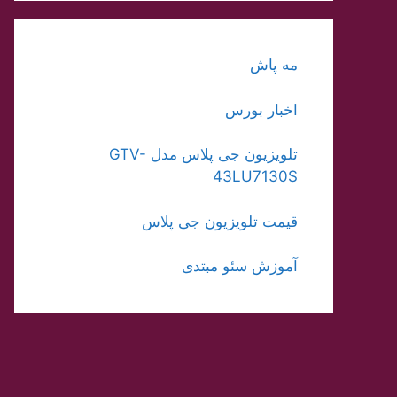
مه پاش
اخبار بورس
تلویزیون جی پلاس مدل GTV-
43LU7130S
قیمت تلویزیون جی پلاس
آموزش سئو مبتدی