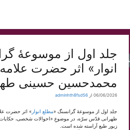
جلد اول از موسوعۀ گر
جو
انوار» اثر حضرت علامه آ
محمدحسین حسینی طهر
06/06/2026
از
adminhth8fsd56
جلد اول از موسوعۀ گرانسنگ «
مطلع انوار
» اثر حضرت علا
طهرانی قدّس سرّه، در موضوعِ «احوالات شخصی، حکایات و
زیور طبع آراسته شده است.