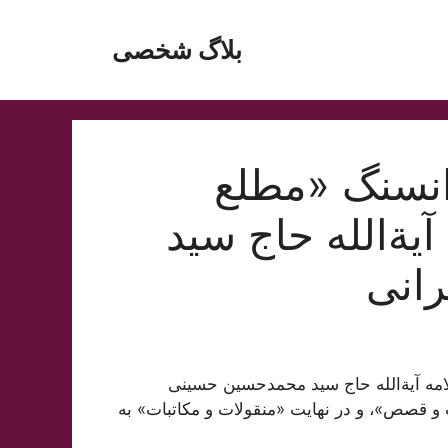
بلاگ شخصی
انسنگ «مطلع
یة‌الله حاج سید
انی
مه آیة‌الله حاج سید محمدحسین حسینی
 قصص»، و در نهایت «منقولات و مکاتبات» به