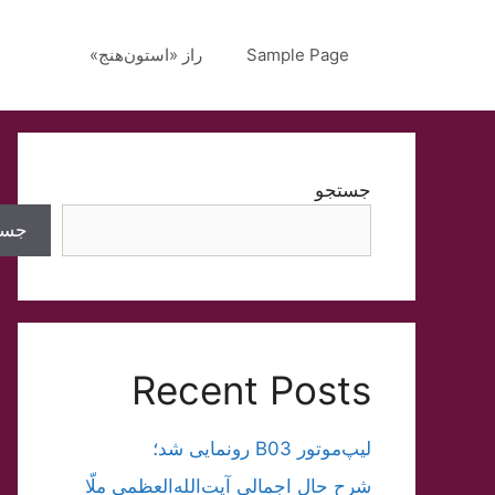
رش
ه
Sample Page
راز «استون‌هنج»
حتوا
جستجو
جست
Recent Posts
لیپ‌موتور B03 رونمایی شد؛
شرح حال اجمالی آیت‌الله‌العظمی ملّا