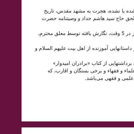
شده یا نشده، هجرت به مشهد مقدس، تاریخ
الحق حاج سید هاشم حداد و وصیتنامه حضرت
• رساله «تفریق صلوات» در اثبات استحبابِ اکیدِ اقامه نماز در 5 وقت، نگارش یافته توسط معلق محترم،
 داستانهایی آموزنده از اهل بیت علیهم السلام و
برداشتهایی از کتاب «برادران امیدوار»
علماء و فقهاء و برخی بستگان و اقارب، که
علمی و فقهی می‌باشد.