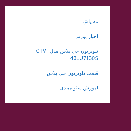
مه پاش
اخبار بورس
تلویزیون جی پلاس مدل GTV-
43LU7130S
قیمت تلویزیون جی پلاس
آموزش سئو مبتدی