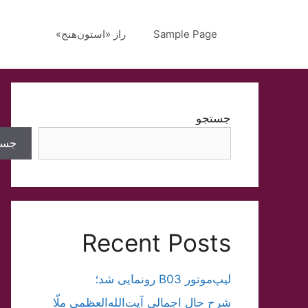
رش
ه
Sample Page
راز «استون‌هنج»
حتوا
جستجو
جست
Recent Posts
لیپ‌موتور B03 رونمایی شد؛
شرح حال اجمالی آیت‌الله‌العظمی ملّا