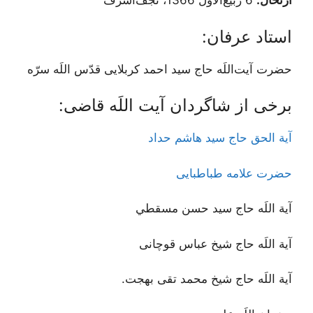
ارتحال:
6 ربیع‌الأول 1366، نجف‌اشرف
استاد عرفان:
حضرت آیت‌اللَه حاج سید احمد کربلایی قدّس اللَه سرّه
برخی از شاگردان آیت اللَه قاضی:
آیة الحق حاج سید هاشم حداد
حضرت علامه طباطبایی
آية اللَه حاج سيد حسن مسقطي
آية اللَه حاج شیخ عباس قوچانی
آية اللَه حاج شیخ محمد تقی بهجت.