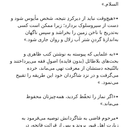
السلام.»
•«هیچ‌وقت نباید از دیرکردِ نتیجه، شخص مأیوس شود و
دست از سیروسلوک بردارد؛ زیرا ممکن است کسی
به‌تدریج با ناخن زمین را بخراشد و سپس ناگهان
به‌اندازۀ گردنِ شتر آب زلال و روان جاری شود.»
•«به علمایی که پیوسته به نوشتن کتب ظاهری و
بحث‌های بلاطائل (بدون فایده) اصولِ فقه می‌پرداختند و
بالنّتیجه دستشان از معرفت تهی می‌ماند، خرده
می‌گرفت و در نزد شاگردان خود این طریقه را تقبیح
می‌نمود. »
•«اگر نماز را تحفّظ کردید، همه‌چیزتان محفوظ
می‌ماند.»
•مرحوم قاضی به شاگردانش توصیه می‌فرمود به
زیارت اهل قبور بروند و پس از قرائت فاتحه، در