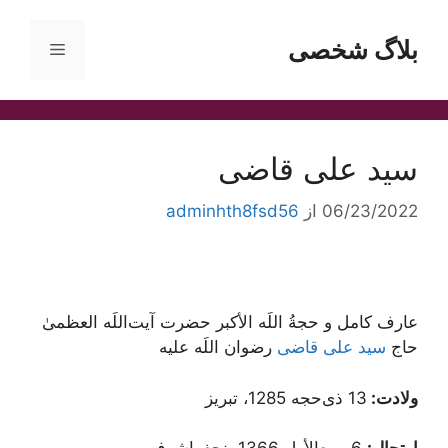
رش
ه
بلاگ شخصی
فهرست
حتوا
سید علی قاضی
06/23/2022
از
adminhth8fsd56
عارف کامل و حجةُ اللَه الأکبر حضرت آیت‌اللَه العظمیٰ
حاج
سید علی قاضی
رضوان اللَه علیه
ولادت:
13 ذی‌حجه 1285، تبریز