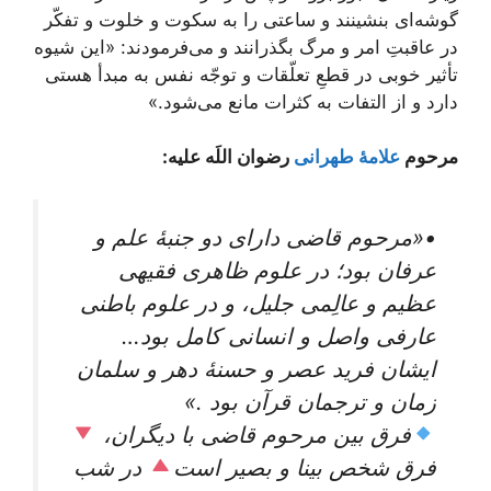
گوشه‌ای بنشینند و ساعتی را به سکوت و خلوت و تفکّر
در عاقبتِ امر و مرگ بگذرانند و می‌فرمودند: «این شیوه
تأثیر خوبی در قطعِ تعلّقات و توجّه نفس به مبدأ هستی
دارد و از التفات به کثرات مانع می‌شود.»
مرحوم
علامۀ طهرانی
رضوان اللَه علیه:
•«مرحوم قاضی دارای دو جنبۀ علم و
عرفان بود؛ در علوم ظاهری فقیهی
عظیم و عالِمی جلیل، و در علوم باطنی
عارفی واصل و انسانی کامل بود…
ایشان فرید عصر و حسنۀ دهر و سلمان
زمان و ترجمان قرآن بود .»
فرق بین مرحوم قاضی با دیگران،
فرق شخص بینا و بصیر است
در شب