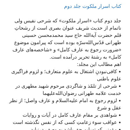
کتاب اسرار ملکوت جلد دوم
جلد دوم کتاب «اسرار ملکوت» که شرحی نفیس ولی
ناتمام از حدیث شریف عنوان بصری است از رشحاتِ
قلم حضرت آیة‌الله حاج سید محمدمحسن حسینی
طهرانی قدّس‌الله‌سرّه بوده است که پیرامون موضوع
«ضرورت رجوع به عارف کامل» و «شاخصه‌های عارف
کامل» به رشتۀ تحریر درآمده است.
اهم مطالب این مجلد:
• کافی‌نبودنِ اشتغال به علوم متعارف؛ و لزوم فراگیری
علوم باطنی
• شرحی از تلمّذ و شاگردی مرحوم شهید مطهری در
خدمت علامه طهرانی رضوان‌الله‌علیهما
• لزوم رجوع به امام علیه‌السلام و عارف واصل؛ از نظر
عقل و شرع
• شواهدی بر مقام عارف کامل در آیات و روایات
• عواقب سوء زعامتِ کسی که از نفس نگذشته است
• مؤمنی که تسلیم حق باشد به وصف درنیاید