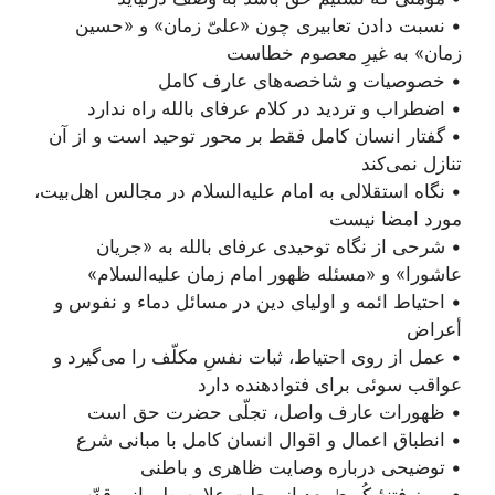
• نسبت دادن تعابیری چون «علیّ زمان» و «حسین
زمان» به غیرِ معصوم خطاست
• خصوصیات و شاخصه‌های عارف کامل
• اضطراب و تردید در کلام عرفای بالله راه ندارد
• گفتار انسان کامل فقط بر محور توحید است و از آن
تنازل نمی‌کند
• نگاه استقلالی به امام علیه‌السلام در مجالس اهل‌بیت،
مورد امضا نیست
• شرحی از نگاه توحیدی عرفای بالله به «جریان
عاشورا» و «مسئله ظهور امام زمان علیه‌السلام»
• احتیاط ائمه و اولیای دین در مسائل دماء و نفوس و
أعراض
• عمل از روی احتیاط، ثبات نفسِ مکلّف را می‌گیرد و
عواقب سوئی برای فتوا‌دهنده دارد
• ظهورات عارف واصل، تجلّی حضرت حق است
• انطباق اعمال و اقوال انسان کامل با مبانی شرع
• توضیحی درباره وصایت ظاهری و باطنی