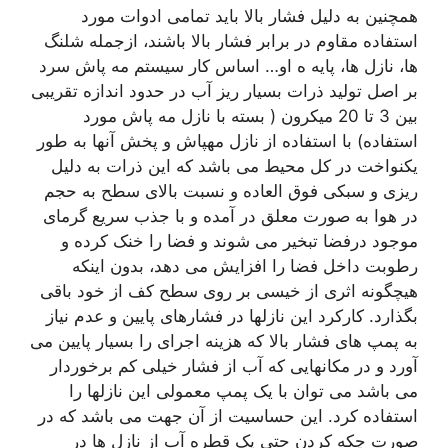
همچنین به دلیل فشار بالا باید تمامی ادوات مورد
استفاده مقاوم در برابر فشار بالا باشند، ازجمله شلنگ
ها، نازل ها، پایه ه او… اساس کار سیستم مه پاش سرد
بر اصل تولید ذرات بسیار ریز آب در حدود اندازه تقریبی
بین 3 تا 20 میکرون ( بسته با نازل مه پاش مورد
استفاده) با استفاده از نازل مهپاش و پخش آنها به طور
یکنواخت در کل محیط می باشد که این ذرات به دلیل
ریزی و سبکی فوق العاده و نسبت بالای سطح به حجم
در هوا به صورت معلق در آمده و با جذب سریع گرمای
موجود درفضا تبخیر می شوند و فضا را خنک کرده و
رطوبت داخل فضا را افزایش می دهد، بدون اینکه
هیچگونه اثری از خیسی بر روی سطح کف از خود باقی
بگذارد. کارکرد این نازلها در فشارهای پایین و عدم نیاز
به پمپ های فشار بالا که هزینه اجرای را بسیار پایین می
آورد و در مکانهایی که آب از فشار خیلی کم برخوردار
می باشد می توان با یک پمپ معمولی این نازلها را
استفاده کرد. این حساسیت از آن جهت می باشد که در
صورت چکه کردن حتی یک قطره آب از نازل ها در