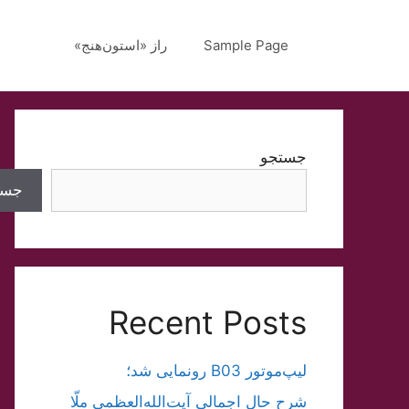
رش
ه
Sample Page
راز «استون‌هنج»
حتوا
جستجو
جست
Recent Posts
لیپ‌موتور B03 رونمایی شد؛
شرح حال اجمالی آیت‌الله‌العظمی ملّا