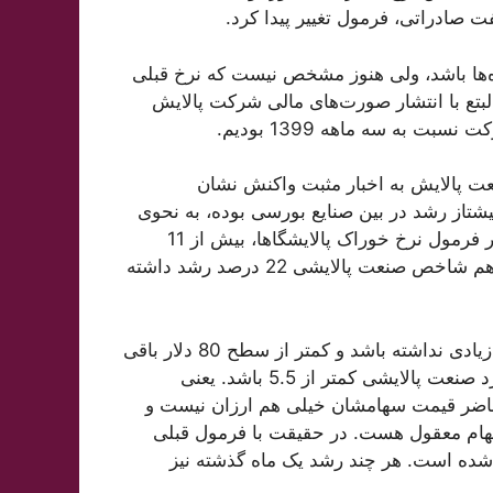
 صادراتی، فرمول تغییر پیدا کرد.
گاه‌ها باشد، ولی هنوز مشخص نیست که نرخ قبلی
لبتع با انتشار صورت‌های مالی شرکت پالایش
ت پالایش به اخبار مثبت واکنش نشان
شتاز رشد در بین صنایع بورسی بوده، به نحوی
که از ابتدای مهر ماه همزمان با انتشار اخبار مربوط به تغییر فرمول نرخ خوراک پالایشگاها، بیش از 11
درصد رشد شاخص صنعت را شاهد بودیم و از ابتدای سال هم شاخص صنعت پالایشی 22 درصد رشد داشته
او بیان کرد: به نظر می‌رسد که اگر قیمت نفت رشد بسیار زیادی نداشته باشد و کمتر از سطح 80 دلار باقی
بماند، حاشیه سود بیشتر شرکت‌ها بهبود یافته و p/e فوروارد صنعت پالایشی کمتر از 5.5 باشد. یعنی
 حاضر قیمت سهامشان خیلی هم ارزان نیست و
هام معقول هست. در حقیقت با فرمول قبلی
شده است. هر چند رشد یک ماه گذشته نیز