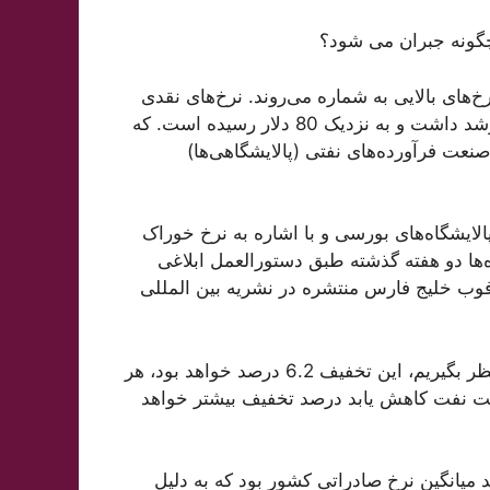
چگونه جبران می شود؟
یز در سطح 81 دلار هستند که نرخ‌های بالایی به شماره می‌روند. نرخ‌های نقدی
سبد نفتی اوپک و نفت سبک و سنگین ایران هم به تناسب رشد داشت و به نزدیک 80 دلار رسیده است. که
ت فرآورده‌های نفتی (پالایشگاهی‌ها)
پالایشگاه‌های بورسی و با اشاره به نرخ خوراک
‌ها دو هفته گذشته طبق دستورالعمل ابلاغی
 فوب خلیج فارس منتشره در نشریه بین المللی
او بیان کرد: اگر نرخ نفت فوب خلیج فارس را 80 دلار در نظر بگیریم، این تخفیف 6.2 درصد خواهد بود، هر
مت نفت کاهش یابد درصد تخفیف بیشتر خواهد
در ابلاغیه قبلی وزارت نفت، نرخ خوراک 95 درصد میانگین نرخ صادراتی کشور بود که به دلیل