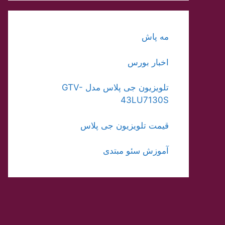
مه پاش
اخبار بورس
تلویزیون جی پلاس مدل GTV-
43LU7130S
قیمت تلویزیون جی پلاس
آموزش سئو مبتدی